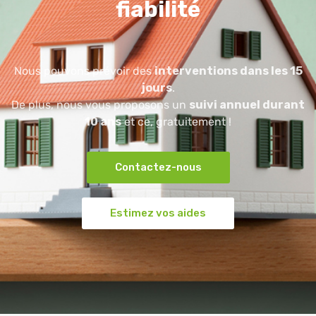
fiabilité
Nous pouvons prévoir des
interventions dans les 15
jours
.
De plus, nous vous proposons un
suivi annuel durant
10 ans
et ce, gratuitement !
Contactez-nous
Estimez vos aides