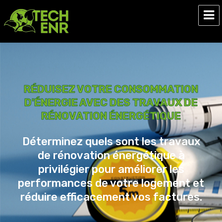
Tech ENR
RÉDUISEZ VOTRE CONSOMMATION
D'ÉNERGIE AVEC DES TRAVAUX DE
RÉNOVATION ÉNERGÉTIQUE
Déterminez quels sont les travaux
de rénovation énergétique à
privilégier pour améliorer les
performances de votre logement et
réduire efficacement vos factures.