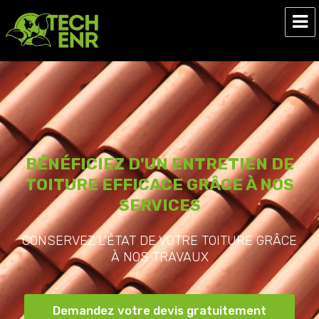
Tech ENR
BÉNÉFICIEZ D'UN ENTRETIEN DE
TOITURE EFFICACE GRÂCE À NOS
SERVICES
CONSERVEZ L'ÉTAT DE VOTRE TOITURE GRÂCE
À NOS TRAVAUX
Demandez votre devis gratuitement