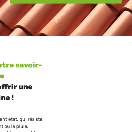
tre savoir-
re
ffrir une
ne !
nt état, qui résiste
 ou la pluie,