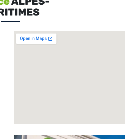
ce
ALPES-
RITIMES